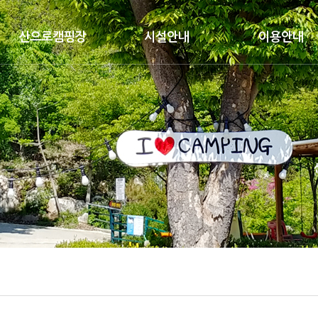
산으로캠핑장
시설안내
이용안내
캠핑장소개
캠핑장구역배치도
캠핑장이용안내
시설현황
구역별사이트보기
캠핑하우스이용안내
오시는 길
캠핑하우스
요금안내
편의시설
자주묻는질문
수영장