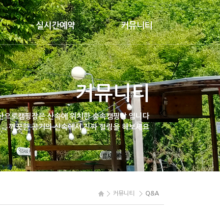
실시간예약
커뮤니티
예약&취소
공지사항
예약하기
Q&A
커뮤니티
갤러리
이용후기
산으로캠핑장은
산속에 위치한 숲속캠핑장 입니다
깨끗한 공기의 산속에서
진짜 힐링을 해보세요
네이버카페
커뮤니티
Q&A