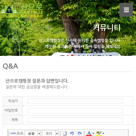
커뮤니티
산으로캠핑장은
산속에 위치한 숲속캠핑장 입니다
깨끗한 공기의 산속에서
진짜 힐링을 해보세요
Q&A
산으로캠핑장 질문과 답변입니다.
질문에 대한 궁금증을 해결해드립니다.
작성자
비밀번호
제목
소스
글꼴
크기