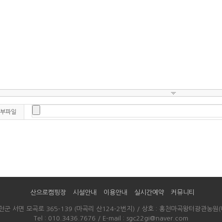
부파일
산으로캠핑장
시설안내
이용안내
실시간예약
커뮤니티
천군 서면 모곡로 365-139 (마곡리 산124-2번지) / 상호 : 홍천마곡왕터광관농
Tel : 010.3436.7676 / E-mail : sgc22gi@naver.com