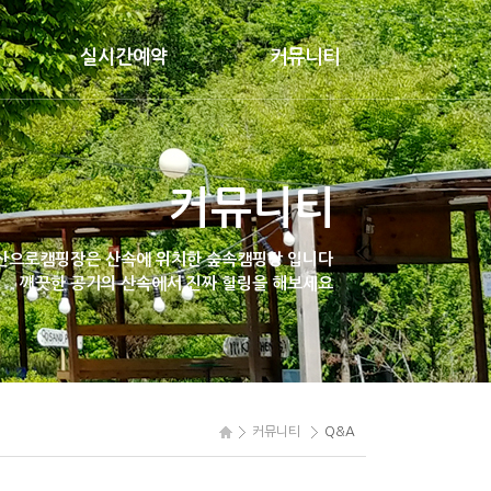
실시간예약
커뮤니티
예약&취소
공지사항
예약하기
Q&A
커뮤니티
갤러리
이용후기
산으로캠핑장은
산속에 위치한 숲속캠핑장 입니다
깨끗한 공기의 산속에서
진짜 힐링을 해보세요
네이버카페
커뮤니티
Q&A