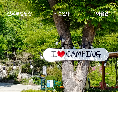
산으로캠핑장
시설안내
이용안내
캠핑장소개
캠핑장구역배치도
캠핑장이용안내
시설현황
구역별사이트보기
캠핑하우스이용안내
오시는 길
캠핑하우스
요금안내
편의시설
자주묻는질문
수영장